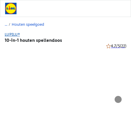
/
Houten speelgoed
LUPILU®
10-in-1 houten spellendoos
4.7/5
(22)
4.7 van 5 ster