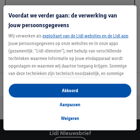
Beschrijving
Voordat we verder gaan: de verwerking van
jouw persoonsgegevens
Wij verwerken als
exploitant van de Lidl websites en de Lidl app
jouw persoonsgegevens op onze websites en in onze apps
(gezamenlijk: "Lidl-diensten"), met behulp van verschillende
technieken waarmee informatie op jouw eindapparaat wordt
opgeslagen en waarmee wij daartoe toegang krijgen. Sommige
van deze technieken zijn technisch noodzakelijk, en sommige
technieken worden met jouw toestemming gebruikt voor het
Lidl Nieuwsbrief
opslaan van voorkeursinstellingen, het verzamelen en
Akkoord
analyseren van statistieken of voor het tonen van
gepersonaliseerde reclame binnen en buiten de Lidl-diensten.
Jouw voordelen bij ons als Lidl webshop klant
Aanpassen
Als je lid bent van het Lidl Plus-programma, dan worden
Gratis retourneren
Veilig winkelen
30 dagen bedenktijd
gegevens over jouw aankoopgedrag in de winkel ook voor de
Weigeren
hiervoor genoemde doeleinden verwerkt.
Lidl Nieuwsbrief
Als je hier toestemming geeft aan ons voor het personaliseren