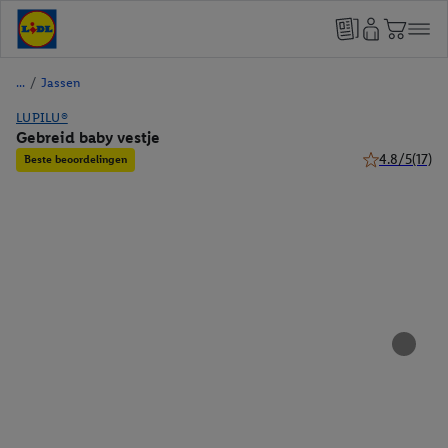
/
Jassen
LUPILU®
Gebreid baby vestje
4.8/5
(17)
Beste beoordelingen
4.8 van 5 ster