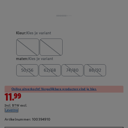
Kleur:
Kies je variant
maten:
Kies je variant
50/56
62/68
74/80
86/92
Online uitverkocht! Vergelijkbare producten vind je hier.
11.99
Incl. BTW excl.
Levering
Artikelnummer:
100394910