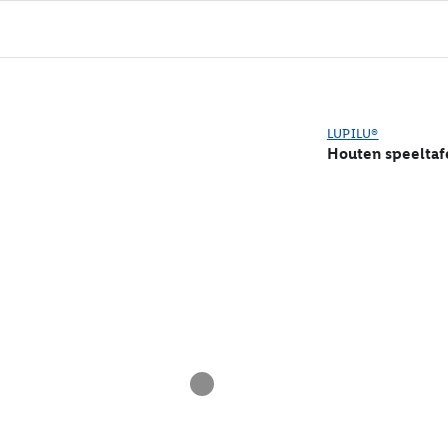
LUPILU®
Houten speeltafe