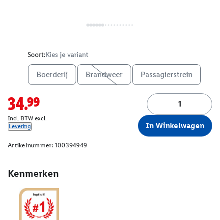
Soort:
Kies je variant
Boerderij
Brandweer
Passagierstrein
34.99
Incl. BTW excl.
In Winkelwagen
Levering
Artikelnummer:
100394949
Kenmerken