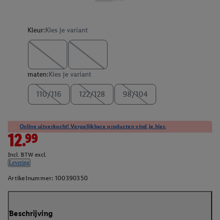
Kleur:
Kies je variant
maten:
Kies je variant
110/116
122/128
98/104
Online uitverkocht! Vergelijkbare producten vind je hier.
12.99
Incl. BTW excl.
Levering
Artikelnummer:
100390350
Beschrijving