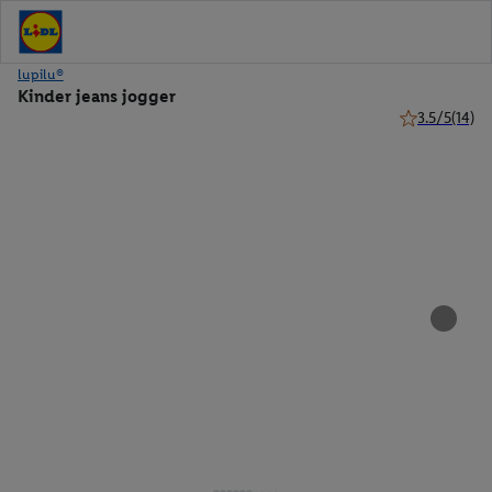
lupilu®
Kinder jeans jogger
3.5/5
(14)
3.5 van 5 ster