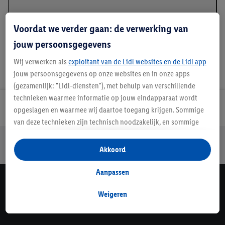
Voordat we verder gaan: de verwerking van
jouw persoonsgegevens
Wij verwerken als
exploitant van de Lidl websites en de Lidl app
jouw persoonsgegevens op onze websites en in onze apps
(gezamenlijk: "Lidl-diensten"), met behulp van verschillende
technieken waarmee informatie op jouw eindapparaat wordt
Lidl Nieuwsbrief
opgeslagen en waarmee wij daartoe toegang krijgen. Sommige
van deze technieken zijn technisch noodzakelijk, en sommige
technieken worden met jouw toestemming gebruikt voor het
Jouw voordelen bij ons als Lidl webshop klant
opslaan van voorkeursinstellingen, het verzamelen en
Akkoord
Gratis retourneren
Veilig winkelen
30 dagen bedenktijd
analyseren van statistieken of voor het tonen van
gepersonaliseerde reclame binnen en buiten de Lidl-diensten.
Aanpassen
Als je lid bent van het Lidl Plus-programma, dan worden
Lidl Nieuwsbrief
gegevens over jouw aankoopgedrag in de winkel ook voor de
Weigeren
Schrijf je in
hiervoor genoemde doeleinden verwerkt.
Als je hier toestemming geeft aan ons voor het personaliseren