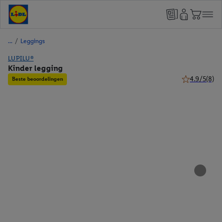
/
Leggings
LUPILU®
Kinder legging
4.9/5
(8)
Beste beoordelingen
4.9 van 5 ste