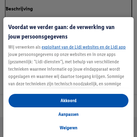
Beschrijving
Voordat we verder gaan: de verwerking van
jouw persoonsgegevens
Details over productveiligheid
Wij verwerken als
exploitant van de Lidl websites en de Lidl app
jouw persoonsgegevens op onze websites en in onze apps
(gezamenlijk: "Lidl-diensten"), met behulp van verschillende
technieken waarmee informatie op jouw eindapparaat wordt
opgeslagen en waarmee wij daartoe toegang krijgen. Sommige
van deze technieken zijn technisch noodzakelijk, en sommige
technieken worden met jouw toestemming gebruikt voor het
opslaan van voorkeursinstellingen, het verzamelen en
Akkoord
analyseren van statistieken of voor het tonen van
Lidl Nieuwsbrief
gepersonaliseerde reclame binnen en buiten de Lidl-diensten.
Aanpassen
Als je lid bent van het Lidl Plus-programma, dan worden
Jouw voordelen bij ons als Lidl webshop klant
gegevens over jouw aankoopgedrag in de winkel ook voor de
Weigeren
Gratis retourneren
Veilig winkelen
30 dagen bedenktijd
hiervoor genoemde doeleinden verwerkt.