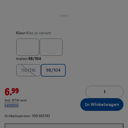
Kleur:
Kies je variant
maten:
98/104
110/116
98/104
6.99
Incl. BTW excl.
In Winkelwagen
Levering
Artikelnummer:
100383743