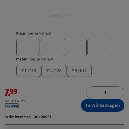
Kleur:
Kies je variant
maten:
Kies je variant
110/116
122/128
98/104
7.99
Incl. BTW excl.
In Winkelwagen
Levering
Artikelnummer:
100406423