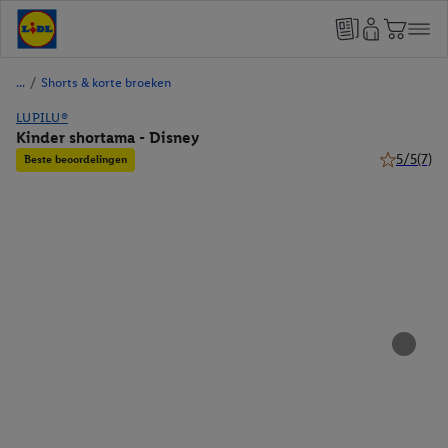
/
Shorts & korte broeken
LUPILU®
Kinder shortama - Disney
5/5
(7)
Beste beoordelingen
5 van 5 ste