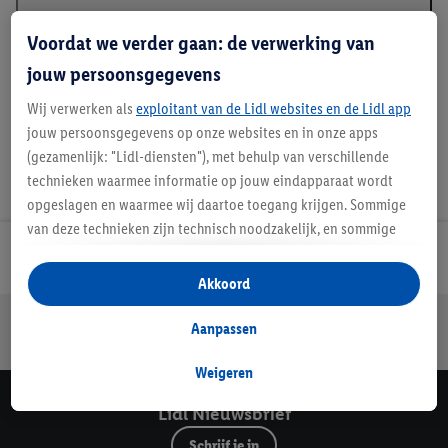
Beschrijving
Voordat we verder gaan: de verwerking van
jouw persoonsgegevens
Wij verwerken als
exploitant van de Lidl websites en de Lidl app
jouw persoonsgegevens op onze websites en in onze apps
(gezamenlijk: "Lidl-diensten"), met behulp van verschillende
technieken waarmee informatie op jouw eindapparaat wordt
opgeslagen en waarmee wij daartoe toegang krijgen. Sommige
van deze technieken zijn technisch noodzakelijk, en sommige
technieken worden met jouw toestemming gebruikt voor het
Lidl Nieuwsbrief
opslaan van voorkeursinstellingen, het verzamelen en
Akkoord
analyseren van statistieken of voor het tonen van
Jouw voordelen bij ons als Lidl webshop klant
gepersonaliseerde reclame binnen en buiten de Lidl-diensten.
Aanpassen
Gratis retourneren
Veilig winkelen
30 dagen bedenktijd
Als je lid bent van het Lidl Plus-programma, dan worden
gegevens over jouw aankoopgedrag in de winkel ook voor de
Weigeren
hiervoor genoemde doeleinden verwerkt.
Lidl Nieuwsbrief
Als je hier toestemming geeft aan ons voor het personaliseren
van reclame en als je vervolgens een Lidl Plus-account
Schrijf je in