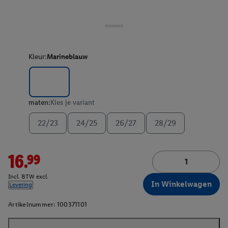
Kleur:
Marineblauw
maten:
Kies je variant
22/23
24/25
26/27
28/29
16.99
Incl. BTW excl.
In Winkelwagen
Levering
Artikelnummer:
100371101