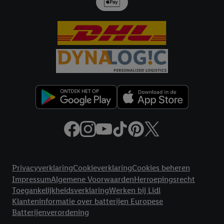
met eventuele andere identifiers of met identifiers waarover
Criteo S.A. beschikt, aan jou kunnen worden toegewezen.
Onder "Aanpassen" kun je aangeven met welke cookies en
vergelijkbare technieken en met welke verwerkingsdoeleinden
je instemt. Verder kan je er meer informatie vinden over de
gegevensverwerking.
Door te klikken op "Weigeren", kies je voor de optie dat er enkel
technisch noodzakelijke cookies en vergelijkbare technieken
worden gebruikt.
Door op "Akkoord" te klikken, stem je in met alle verwerkingen
voor alle bovengenoemde doeleinden. Meer informatie,
inclusief over de opslagperiode van de gegevens en je recht om
jouw toestemming op elk gewenst moment in te trekken, vind je
Juridische koppelingen
in onze
privacyverklaring
.
Je vindt de impressum voor de Lidl
Privacyverklaring
Cookieverklaring
Cookies beheren
website hier.
Klik
hier
voor meer informatie over de cookies die
Impressum
Algemene Voorwaarden
Herroepingsrecht
wij inzetten.
Toegankelijkheidsverklaring
Werken bij Lidl
Klanteninformatie over batterijen Europese
Batterijenverordening