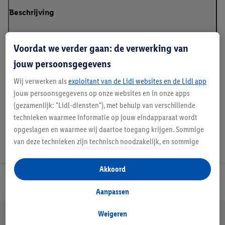
Beschrijving
Voordat we verder gaan: de verwerking van
jouw persoonsgegevens
Klanteninformatie over batterijen Europese
Batterijenverordening
Wij verwerken als
exploitant van de Lidl websites en de Lidl app
jouw persoonsgegevens op onze websites en in onze apps
(gezamenlijk: "Lidl-diensten"), met behulp van verschillende
technieken waarmee informatie op jouw eindapparaat wordt
opgeslagen en waarmee wij daartoe toegang krijgen. Sommige
van deze technieken zijn technisch noodzakelijk, en sommige
technieken worden met jouw toestemming gebruikt voor het
opslaan van voorkeursinstellingen, het verzamelen en
Akkoord
analyseren van statistieken of voor het tonen van
Lidl Nieuwsbrief
gepersonaliseerde reclame binnen en buiten de Lidl-diensten.
Aanpassen
Als je lid bent van het Lidl Plus-programma, dan worden
Jouw voordelen bij ons als Lidl webshop klant
gegevens over jouw aankoopgedrag in de winkel ook voor de
Weigeren