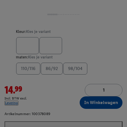
Kleur:
Kies je variant
maten:
Kies je variant
110/116
86/92
98/104
14.99
Incl. BTW excl.
In Winkelwagen
Levering
Artikelnummer:
100378089