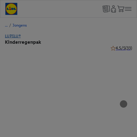
/
Jongens
LUPILU®
Kinderregenpak
4.5/5
(33)
4.5 van 5 ster