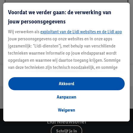
Beschrijving
Voordat we verder gaan: de verwerking van
jouw persoonsgegevens
Wij verwerken als
exploitant van de Lidl websites en de Lidl app
jouw persoonsgegevens op onze websites en in onze apps
(gezamenlijk: "Lidl-diensten"), met behulp van verschillende
technieken waarmee informatie op jouw eindapparaat wordt
opgeslagen en waarmee wij daartoe toegang krijgen. Sommige
van deze technieken zijn technisch noodzakelijk, en sommige
technieken worden met jouw toestemming gebruikt voor het
Lidl Nieuwsbrief
opslaan van voorkeursinstellingen, het verzamelen en
Akkoord
analyseren van statistieken of voor het tonen van
Jouw voordelen bij ons als Lidl webshop klant
gepersonaliseerde reclame binnen en buiten de Lidl-diensten.
Aanpassen
Gratis retourneren
Veilig winkelen
30 dagen bedenktijd
Als je lid bent van het Lidl Plus-programma, dan worden
gegevens over jouw aankoopgedrag in de winkel ook voor de
Weigeren
hiervoor genoemde doeleinden verwerkt.
Lidl Nieuwsbrief
Als je hier toestemming geeft aan ons voor het personaliseren
Schrijf je in
van reclame en als je vervolgens een Lidl Plus-account