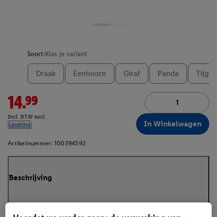
Soort:
Kies je variant
Draak
Eenhoorn
Giraf
Panda
Tijger
14.99
Incl. BTW excl.
In Winkelwagen
Levering
Artikelnummer:
100394592
Beschrijving