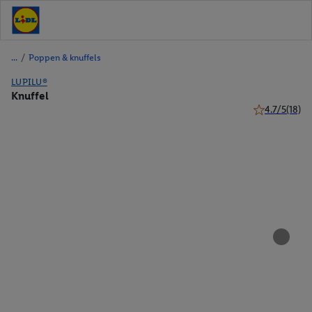
/
Poppen & knuffels
LUPILU®
Knuffel
4.7/5
(18)
4.7 van 5 ster