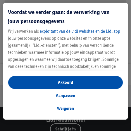
Beschrijving
Voordat we verder gaan: de verwerking van
jouw persoonsgegevens
Wij verwerken als
exploitant van de Lidl websites en de Lidl app
jouw persoonsgegevens op onze websites en in onze apps
(gezamenlijk: "Lidl-diensten"), met behulp van verschillende
technieken waarmee informatie op jouw eindapparaat wordt
opgeslagen en waarmee wij daartoe toegang krijgen. Sommige
van deze technieken zijn technisch noodzakelijk, en sommige
technieken worden met jouw toestemming gebruikt voor het
Lidl Nieuwsbrief
opslaan van voorkeursinstellingen, het verzamelen en
Akkoord
analyseren van statistieken of voor het tonen van
Jouw voordelen bij ons als Lidl webshop klant
gepersonaliseerde reclame binnen en buiten de Lidl-diensten.
Aanpassen
Gratis retourneren
Veilig winkelen
30 dagen bedenktijd
Als je lid bent van het Lidl Plus-programma, dan worden
gegevens over jouw aankoopgedrag in de winkel ook voor de
Weigeren
hiervoor genoemde doeleinden verwerkt.
Lidl Nieuwsbrief
Als je hier toestemming geeft aan ons voor het personaliseren
Schrijf je in
van reclame en als je vervolgens een Lidl Plus-account