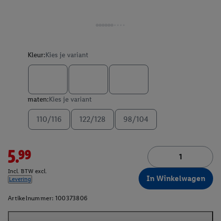
Kleur:
Kies je variant
maten:
Kies je variant
110/116
122/128
98/104
5.99
Incl. BTW excl.
In Winkelwagen
Levering
Artikelnummer:
100373806