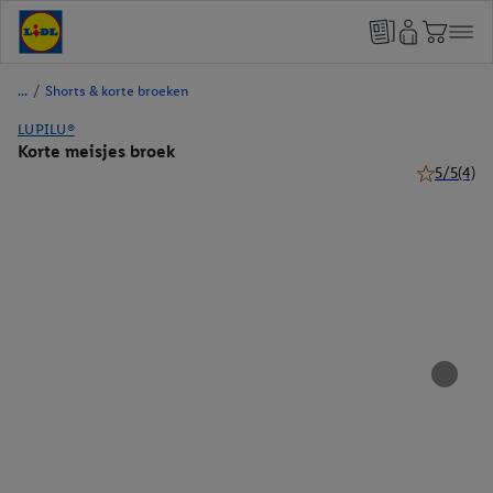
/
Shorts & korte broeken
LUPILU®
Korte meisjes broek
5/5
(4)
5 van 5 ste