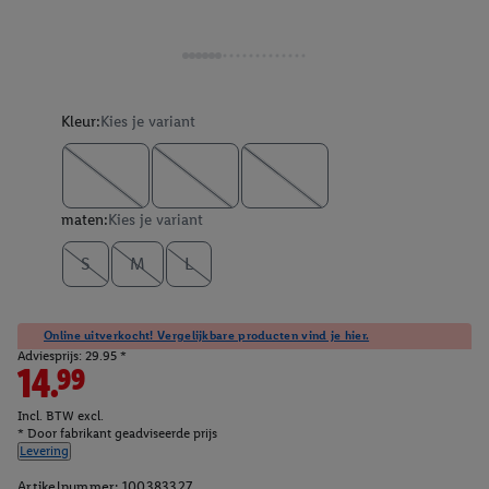
Kleur:
Kies je variant
maten:
Kies je variant
S
M
L
Online uitverkocht! Vergelijkbare producten vind je hier.
Adviesprijs: 29.95 *
14.99
Incl. BTW excl.
* Door fabrikant geadviseerde prijs
Levering
Artikelnummer:
100383327