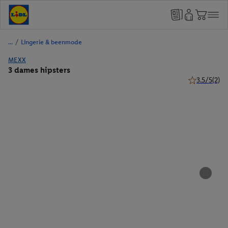
/
Lingerie & beenmode
MEXX
3 dames hipsters
3.5/5
(2)
3.5 van 5 ste