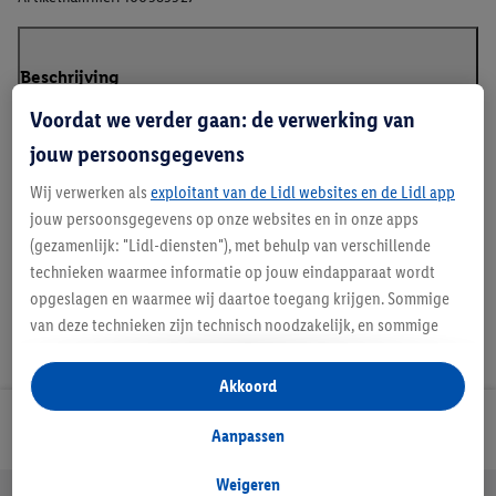
Beschrijving
Voordat we verder gaan: de verwerking van
jouw persoonsgegevens
Wij verwerken als
exploitant van de Lidl websites en de Lidl app
Details over productveiligheid
jouw persoonsgegevens op onze websites en in onze apps
(gezamenlijk: "Lidl-diensten"), met behulp van verschillende
technieken waarmee informatie op jouw eindapparaat wordt
opgeslagen en waarmee wij daartoe toegang krijgen. Sommige
van deze technieken zijn technisch noodzakelijk, en sommige
technieken worden met jouw toestemming gebruikt voor het
opslaan van voorkeursinstellingen, het verzamelen en
Akkoord
analyseren van statistieken of voor het tonen van
Lidl Nieuwsbrief
gepersonaliseerde reclame binnen en buiten de Lidl-diensten.
Aanpassen
Als je lid bent van het Lidl Plus-programma, dan worden
gegevens over jouw aankoopgedrag in de winkel ook voor de
Weigeren