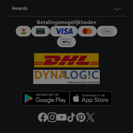
derden en om je in die diensten gepersonaliseerde reclame te
Awards
tonen. Voor dit doel kan jouw gehashte e-mailadres ook worden
samengevoegd met andere identifiers of met identifiers die
Betalingsmogelijkheden
door Criteo S.A. aan jou zijn toegewezen.
Als je hiervoor toestemming geeft, dan kunnen retargeting
advertenties worden weergegeven voor producten waarin je
eerder interesse hebt getoond (bijvoorbeeld door het product
in een winkelmandje van een online winkel te plaatsen maar het
niet te kopen). De retargeting advertenties kunnen op
verschillende eindapparaten en binnen verschillende Lidl-
diensten worden weergegeven, als verschillende eindapparaten
en Lidl-diensten, met behulp van jouw gehashte e-mailadres en
met eventuele andere identifiers of met identifiers waarover
Criteo S.A. beschikt, aan jou kunnen worden toegewezen.
Onder "Aanpassen" kun je aangeven met welke cookies en
vergelijkbare technieken en met welke verwerkingsdoeleinden
je instemt. Verder kan je er meer informatie vinden over de
gegevensverwerking.
Door te klikken op "Weigeren", kies je voor de optie dat er enkel
Juridische koppelingen