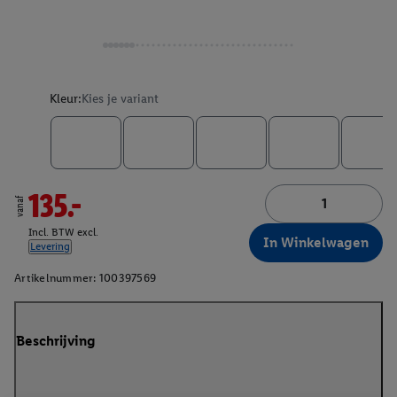
Kleur:
Kies je variant
135.-
vanaf
Incl. BTW excl.
In Winkelwagen
Levering
Artikelnummer:
100397569
Beschrijving