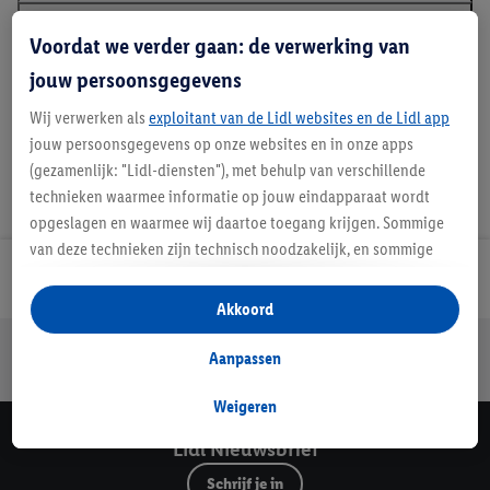
Voordat we verder gaan: de verwerking van
Handleidingen en downloads
jouw persoonsgegevens
Wij verwerken als
exploitant van de Lidl websites en de Lidl app
jouw persoonsgegevens op onze websites en in onze apps
(gezamenlijk: "Lidl-diensten"), met behulp van verschillende
technieken waarmee informatie op jouw eindapparaat wordt
opgeslagen en waarmee wij daartoe toegang krijgen. Sommige
van deze technieken zijn technisch noodzakelijk, en sommige
technieken worden met jouw toestemming gebruikt voor het
Lidl Nieuwsbrief
opslaan van voorkeursinstellingen, het verzamelen en
Akkoord
analyseren van statistieken of voor het tonen van
Jouw voordelen bij ons als Lidl webshop klant
gepersonaliseerde reclame binnen en buiten de Lidl-diensten.
Aanpassen
Gratis retourneren
Veilig winkelen
30 dagen bedenktijd
Als je lid bent van het Lidl Plus-programma, dan worden
gegevens over jouw aankoopgedrag in de winkel ook voor de
Weigeren
hiervoor genoemde doeleinden verwerkt.
Lidl Nieuwsbrief
Als je hier toestemming geeft aan ons voor het personaliseren
van reclame en als je vervolgens een Lidl Plus-account
Schrijf je in