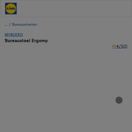
/
Bureaustoelen
MYBUERO
Bureaustoel Ergomy
4/5
(2)
4 van 5 ste