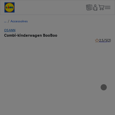
/
Accessoires
OSANN
Combi-kinderwagen BooBoo
2.5/5
(2)
2.5 van 5 ste