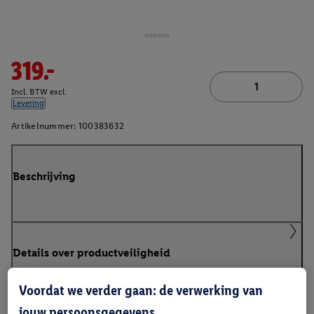
319.-
Incl. BTW excl.
Levering
Artikelnummer:
100383632
Beschrijving
Details over productveiligheid
Voordat we verder gaan: de verwerking van
jouw persoonsgegevens