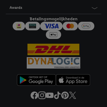
derden en om je in die diensten gepersonaliseerde reclame te
Awards
tonen. Voor dit doel kan jouw gehashte e-mailadres ook worden
samengevoegd met andere identifiers of met identifiers die
Betalingsmogelijkheden
door Criteo S.A. aan jou zijn toegewezen.
Als je hiervoor toestemming geeft, dan kunnen retargeting
advertenties worden weergegeven voor producten waarin je
eerder interesse hebt getoond (bijvoorbeeld door het product
in een winkelmandje van een online winkel te plaatsen maar het
niet te kopen). De retargeting advertenties kunnen op
verschillende eindapparaten en binnen verschillende Lidl-
diensten worden weergegeven, als verschillende eindapparaten
en Lidl-diensten, met behulp van jouw gehashte e-mailadres en
met eventuele andere identifiers of met identifiers waarover
Criteo S.A. beschikt, aan jou kunnen worden toegewezen.
Onder "Aanpassen" kun je aangeven met welke cookies en
vergelijkbare technieken en met welke verwerkingsdoeleinden
je instemt. Verder kan je er meer informatie vinden over de
gegevensverwerking.
Door te klikken op "Weigeren", kies je voor de optie dat er enkel