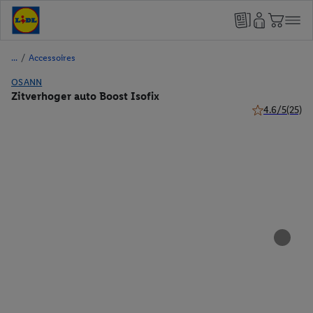
/
Accessoires
OSANN
Zitverhoger auto Boost Isofix
4.6/5
(25)
4.6 van 5 ster