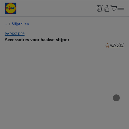
/
Slijptollen
PARKSIDE®
Accessoires voor haakse slijper
4.7/5
(15)
4.7 van 5 ster