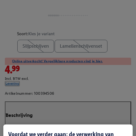
Soort:
Kies je variant
Slijpschijven
Lamellenschijvenset
Online uitverkocht! Vergelijkbare producten vind je hier.
4.99
Incl. BTW excl.
Levering
Artikelnummer:
100394506
Beschrijving
Voordat we verder gaan: de verwerking van