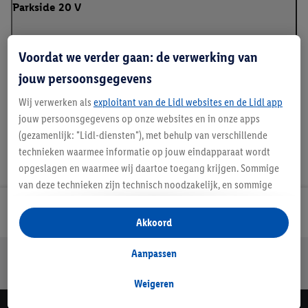
Parkside 20 V
Voordat we verder gaan: de verwerking van
Handleidingen en downloads
jouw persoonsgegevens
Wij verwerken als
exploitant van de Lidl websites en de Lidl app
jouw persoonsgegevens op onze websites en in onze apps
(gezamenlijk: "Lidl-diensten"), met behulp van verschillende
technieken waarmee informatie op jouw eindapparaat wordt
opgeslagen en waarmee wij daartoe toegang krijgen. Sommige
van deze technieken zijn technisch noodzakelijk, en sommige
technieken worden met jouw toestemming gebruikt voor het
Lidl Nieuwsbrief
opslaan van voorkeursinstellingen, het verzamelen en
Akkoord
analyseren van statistieken of voor het tonen van
gepersonaliseerde reclame binnen en buiten de Lidl-diensten.
Aanpassen
Jouw voordelen bij ons als Lidl webshop klant
Als je lid bent van het Lidl Plus-programma, dan worden
Gratis retourneren
Veilig winkelen
30 dagen bedenktijd
gegevens over jouw aankoopgedrag in de winkel ook voor de
Weigeren
hiervoor genoemde doeleinden verwerkt.