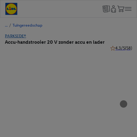
/
Tuingereedschap
PARKSIDE®
Accu-handstrooier 20 V zonder accu en lader
4.3/5
(58)
4.3 van 5 ster