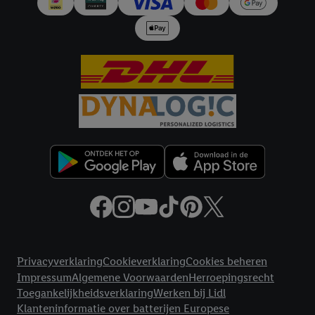
Door op "Akkoord" te klikken, stem je in met alle verwerkingen
voor alle bovengenoemde doeleinden. Meer informatie,
inclusief over de opslagperiode van de gegevens en je recht om
jouw toestemming op elk gewenst moment in te trekken, vind je
in onze
privacyverklaring
.
Je vindt de impressum voor de Lidl
website hier.
Klik
hier
voor meer informatie over de cookies die
wij inzetten.
Juridische koppelingen
Privacyverklaring
Cookieverklaring
Cookies beheren
Impressum
Algemene Voorwaarden
Herroepingsrecht
Toegankelijkheidsverklaring
Werken bij Lidl
Klanteninformatie over batterijen Europese