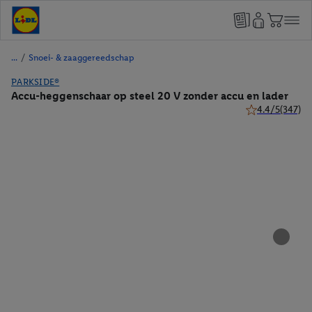
/
Snoei- & zaaggereedschap
PARKSIDE®
Accu-heggenschaar op steel 20 V zonder accu en lader
4.4/5
(347)
4.4 van 5 sterre