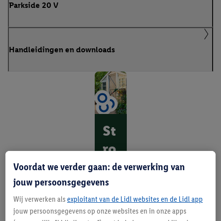
Parkside 20 V
Handleidingen en downloads
St
ro
o
Voordat we verder gaan: de verwerking van
m
jouw persoonsgegevens
vo
Wij verwerken als
exploitant van de Lidl websites en de Lidl app
jouw persoonsgegevens op onze websites en in onze apps
or