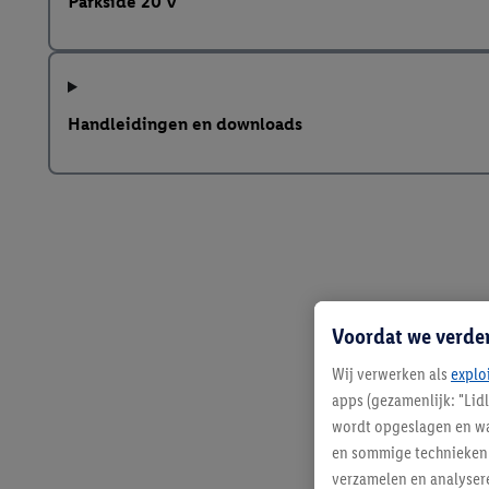
Parkside 20 V
Handleidingen en downloads
Voordat we verde
Wij verwerken als
explo
apps (gezamenlijk: "Lid
wordt opgeslagen en wa
en sommige technieken 
verzamelen en analysere