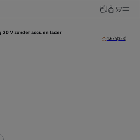
g 20 V zonder accu en lader
4.6/5
(358)
4.6 van 5 sterren (3