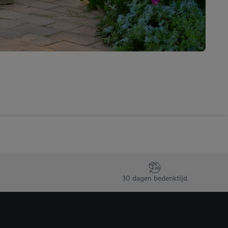
t moment in te
r
voor meer informatie
30 dagen bedenktijd