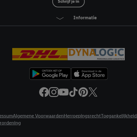
Schrijf je in
Informatie
essum
Algemene Voorwaarden
Herroepingsrecht
Toegankelijkheid
erordening