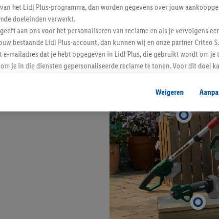
ent van het Lidl Plus-programma, dan worden gegevens over jouw aankoopge
mde doeleinden verwerkt.
 geeft aan ons voor het personaliseren van reclame en als je vervolgens ee
ouw bestaande Lidl Plus-account, dan kunnen wij en onze partner Criteo S.
t e-mailadres dat je hebt opgegeven in Lidl Plus, die gebruikt wordt om je 
om je in die diensten gepersonaliseerde reclame te tonen. Voor dit doel k
mengevoegd met andere identifiers of met identifiers die door Criteo S.A. 
Weigeren
Aanpa
mming geeft, dan kunnen retargeting advertenties worden weergegeven voo
etoond (bijvoorbeeld door het product in een winkelmandje van een online
. De retargeting advertenties kunnen op verschillende eindapparaten en b
ergegeven, als verschillende eindapparaten en Lidl-diensten, met behulp
ele andere identifiers of met identifiers waarover Criteo S.A. beschikt, a
je aangeven met welke cookies en vergelijkbare technieken en met welke
e instemt. Verder kan je er meer informatie vinden over de gegevensverw
eren", kies je voor de optie dat er enkel technisch noodzakelijke cookies 
uikt.
ikken, stem je in met alle verwerkingen voor alle bovengenoemde doeleind