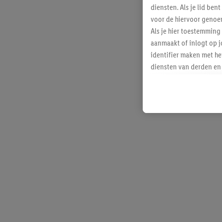
diensten. Als je lid b
voor de hiervoor genoe
Als je hier toestemming
aanmaakt of inlogt op j
identifier maken met he
diensten van derden en 
mailadres ook worden sa
toegewezen.
Als je hiervoor toeste
eerder interesse hebt g
maar het niet te kopen)
Lidl-diensten worden we
mailadres en met eventu
toegewezen.
Onder "Aanpassen" kun 
verwerkingsdoeleinden j
Door te klikken op "Weig
technieken worden gebr
Door op "Akkoord" te kl