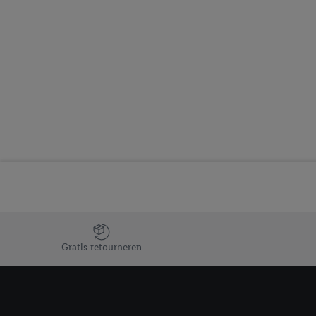
inclusief over de opsl
trekken, vind je in onze
over de cookies die wij 
Jouw voordelen bij ons als Lidl webshop klant
Gratis retourneren