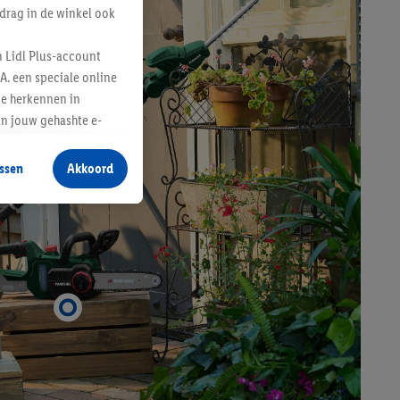
drag in de winkel ook
n Lidl Plus-account
A. een speciale online
te herkennen in
an jouw gehashte e-
aan jou zijn
ssen
Akkoord
r producten waarin je
 winkel te plaatsen
innen verschillende
 van jouw gehashte e-
an jou kunnen worden
erking.
en vergelijkbare
en. Meer informatie,