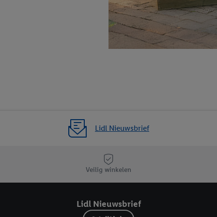
agperiode van de gegevens en je recht om jouw toestemming op elk gewens
privacyverklaring
.
Je vindt de impressum voor de Lidl website hier.
Klik
hie
inzetten.
Lidl Nieuwsbrief
Veilig winkelen
Lidl Nieuwsbrief