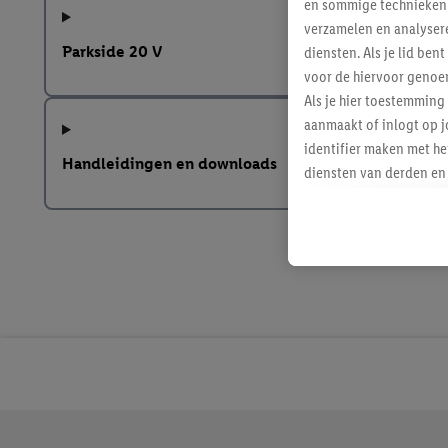
en sommige technieken 
verzamelen en analysere
Parkside 20 V
diensten. Als je lid b
voor de hiervoor genoe
Als je hier toestemming
aanmaakt of inlogt op j
identifier maken met he
Handleidingen en downloads
diensten van derden en 
mailadres ook worden sa
toegewezen.
Als je hiervoor toeste
eerder interesse hebt g
maar het niet te kopen)
Lidl-diensten worden we
mailadres en met eventu
toegewezen.
Onder "Aanpassen" kun 
verwerkingsdoeleinden j
Jouw voordelen bij ons als Lidl webshop klant
Door te klikken op "Weig