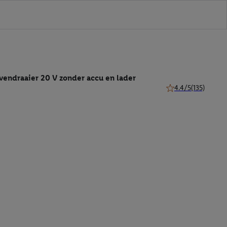
vendraaier 20 V zonder accu en lader
4.4/5
(135)
4.4 van 5 sterren (1