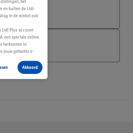
tellingen, het
n en buiten de Lidl-
drag in de winkel ook
n Lidl Plus-account
A. een speciale online
te herkennen in
an jouw gehashte e-
aan jou zijn
ssen
Akkoord
r producten waarin je
 winkel te plaatsen
innen verschillende
 van jouw gehashte e-
an jou kunnen worden
erking.
en vergelijkbare