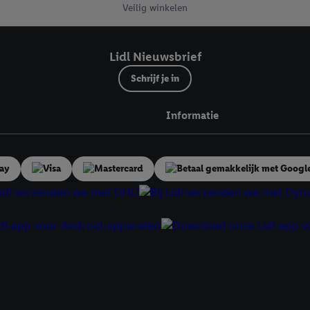
uikt.
Veilig winkelen
ikken, stem je in met alle verwerkingen voor alle bovengenoemde doeleind
agperiode van de gegevens en je recht om jouw toestemming op elk gewens
Lidl Nieuwsbrief
privacyverklaring
.
Je vindt de impressum voor de Lidl website hier.
Klik
hie
inzetten.
Schrijf je in
Informatie