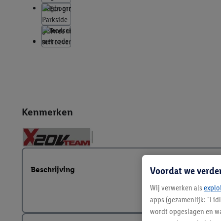
Kenmerken
Voordat we verde
Beschrijving
Wij verwerken als
explo
apps (gezamenlijk: "Lid
wordt opgeslagen en wa