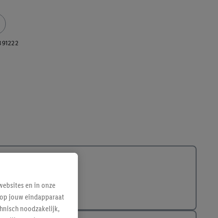
391222
ebsites en in onze
e op jouw eindapparaat
hnisch noodzakelijk,