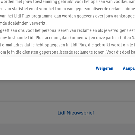
worden met jouw toestemming gebruikt voor het opslaan van voorkeursins
n van statistieken of voor het tonen van gepersonaliseerde reclame binne
ent van het Lidl Plus-programma, dan worden gegevens over jouw aankoopge
mde doeleinden verwerkt.
 geeft aan ons voor het personaliseren van reclame en als je vervolgens ee
ouw bestaande Lidl Plus-account, dan kunnen wij en onze partner Criteo S.
t e-mailadres dat je hebt opgegeven in Lidl Plus, die gebruikt wordt om je 
om je in die diensten gepersonaliseerde reclame te tonen. Voor dit doel k
mengevoegd met andere identifiers of met identifiers die door Criteo S.A. 
Weigeren
Aanpa
mming geeft, dan kunnen retargeting advertenties worden weergegeven voo
etoond (bijvoorbeeld door het product in een winkelmandje van een online
. De retargeting advertenties kunnen op verschillende eindapparaten en b
ergegeven, als verschillende eindapparaten en Lidl-diensten, met behulp
ele andere identifiers of met identifiers waarover Criteo S.A. beschikt, a
Lidl Nieuwsbrief
je aangeven met welke cookies en vergelijkbare technieken en met welke
e instemt. Verder kan je er meer informatie vinden over de gegevensverw
eren", kies je voor de optie dat er enkel technisch noodzakelijke cookies 