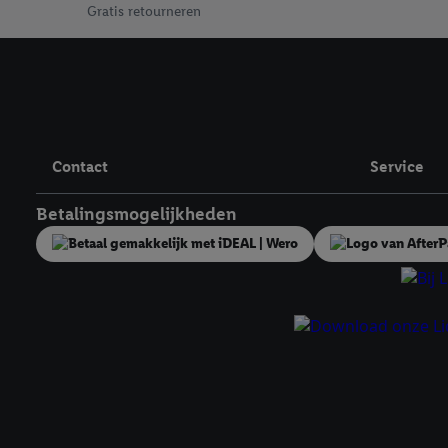
technieken worden gebr
Gratis retourneren
Door op "Akkoord" te kl
inclusief over de opsl
trekken, vind je in onze
over de cookies die wij 
Contact
Service
Betalingsmogelijkheden
Juridische koppelingen