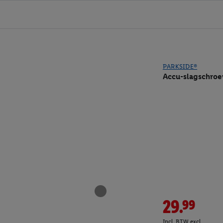
PARKSIDE®
Accu-slagschroe
29.99
Incl. BTW excl.