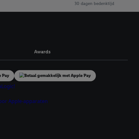
30 dagen bedenktijd
en. Meer informatie,
t moment in te
r
voor meer informatie
Awards