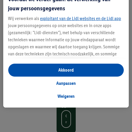
ap
jouw persoonsgegevens
is
Wij verwerken als
exploitant van de Lidl websites en de Lidl app
jouw persoonsgegevens op onze websites en in onze apps
he
(gezamenlijk: "Lidl-diensten"), met behulp van verschillende
t
technieken waarmee informatie op jouw eindapparaat wordt
opgeslagen en waarmee wij daartoe toegang krijgen. Sommige
ha
van deze technieken zijn technisch noodzakelijk, en sommige
lv
technieken worden met jouw toestemming gebruikt voor het
opslaan van voorkeursinstellingen, het verzamelen en
Akkoord
e
analyseren van statistieken of voor het tonen van
w
gepersonaliseerde reclame binnen en buiten de Lidl-diensten.
Aanpassen
Als je lid bent van het Lidl Plus-programma, dan worden
er
gegevens over jouw aankoopgedrag in de winkel ook voor de
Weigeren
k
hiervoor genoemde doeleinden verwerkt.
Als je hier toestemming geeft aan ons voor het personaliseren
O
van reclame en als je vervolgens een Lidl Plus-account
n
aanmaakt of inlogt op jouw bestaande Lidl Plus-account, dan
t
kunnen wij en onze partner Criteo S.A. een speciale online