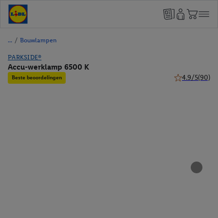
/
Bouwlampen
PARKSIDE®
Accu-werklamp 6500 K
4.9/5
(90)
Beste beoordelingen
4.9 van 5 sterr