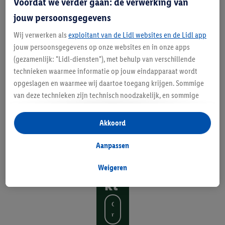
Voordat we verder gaan: de verwerking van
or
jouw persoonsgegevens
je
Wij verwerken als
exploitant van de Lidl websites en de Lidl app
tu
jouw persoonsgegevens op onze websites en in onze apps
in,
(gezamenlijk: "Lidl-diensten"), met behulp van verschillende
technieken waarmee informatie op jouw eindapparaat wordt
ze
opgeslagen en waarmee wij daartoe toegang krijgen. Sommige
lf
van deze technieken zijn technisch noodzakelijk, en sommige
technieken worden met jouw toestemming gebruikt voor het
g
opslaan van voorkeursinstellingen, het verzamelen en
Akkoord
e
analyseren van statistieken of voor het tonen van
gepersonaliseerde reclame binnen en buiten de Lidl-diensten.
m
Aanpassen
Als je lid bent van het Lidl Plus-programma, dan worden
aa
gegevens over jouw aankoopgedrag in de winkel ook voor de
Weigeren
hiervoor genoemde doeleinden verwerkt.
kt
Als je hier toestemming geeft aan ons voor het personaliseren
van reclame en als je vervolgens een Lidl Plus-account
O
n
aanmaakt of inlogt op jouw bestaande Lidl Plus-account, dan
t