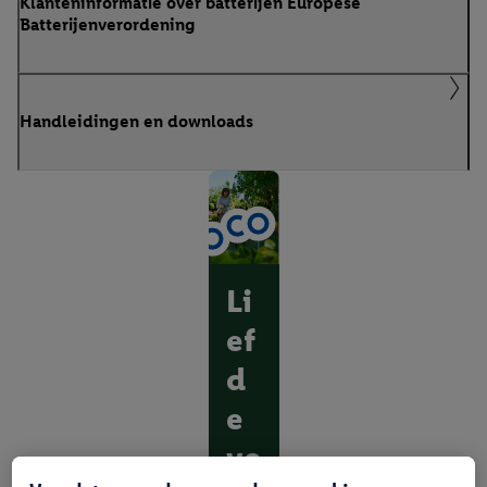
Klanteninformatie over batterijen Europese
Batterijenverordening
Handleidingen en downloads
Li
ef
d
e
vo