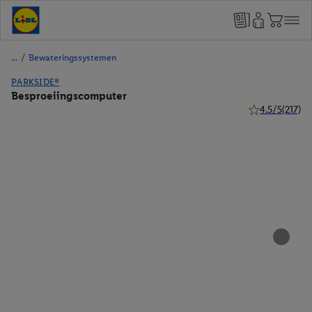
/
Bewateringssystemen
PARKSIDE®
Besproeiingscomputer
4.5/5
(217)
4.5 van 5 sterr