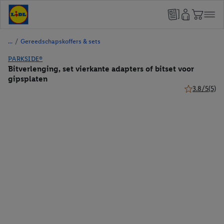
/
Gereedschapskoffers & sets
PARKSIDE®
Bitverlenging, set vierkante adapters of bitset voor
gipsplaten
3.8/5
(5)
3.8 van 5 ste