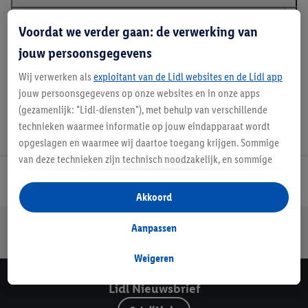
Voordat we verder gaan: de verwerking van
Details over productveiligheid
jouw persoonsgegevens
Wij verwerken als
exploitant van de Lidl websites en de Lidl app
jouw persoonsgegevens op onze websites en in onze apps
(gezamenlijk: "Lidl-diensten"), met behulp van verschillende
technieken waarmee informatie op jouw eindapparaat wordt
opgeslagen en waarmee wij daartoe toegang krijgen. Sommige
van deze technieken zijn technisch noodzakelijk, en sommige
technieken worden met jouw toestemming gebruikt voor het
Lidl Nieuwsbrief
opslaan van voorkeursinstellingen, het verzamelen en
Akkoord
analyseren van statistieken of voor het tonen van
Jouw voordelen bij ons als Lidl webshop klant
gepersonaliseerde reclame binnen en buiten de Lidl-diensten.
Aanpassen
Gratis retourneren
Veilig winkelen
30 dagen bedenktijd
Als je lid bent van het Lidl Plus-programma, dan worden
gegevens over jouw aankoopgedrag in de winkel ook voor de
Weigeren
hiervoor genoemde doeleinden verwerkt.
Lidl Nieuwsbrief
Als je hier toestemming geeft aan ons voor het personaliseren
van reclame en als je vervolgens een Lidl Plus-account