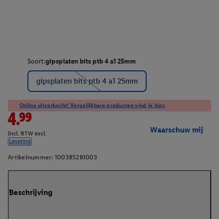
Soort:
gipsplaten bits ptb 4 a1 25mm
gipsplaten bits ptb 4 a1 25mm
Online uitverkocht! Vergelijkbare producten vind je hier.
4.99
Waarschuw mij
Incl. BTW excl.
Levering
Artikelnummer:
100385281003
Beschrijving