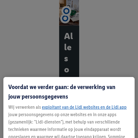
Al
le
s
o
m
Voordat we verder gaan: de verwerking van
aa
jouw persoonsgegevens
n
Wij verwerken als
exploitant van de Lidl websites en de Lidl app
te
jouw persoonsgegevens op onze websites en in onze apps
(gezamenlijk: "Lidl-diensten"), met behulp van verschillende
pa
technieken waarmee informatie op jouw eindapparaat wordt
kk
opgeslagen en waarmee wij daartoe toegang krijgen. Sommige