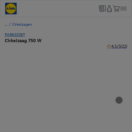
/
Cirkelzagen
PARKSIDE®
Cirkelzaag 750 W
4.5/5
(22)
4.5 van 5 ster