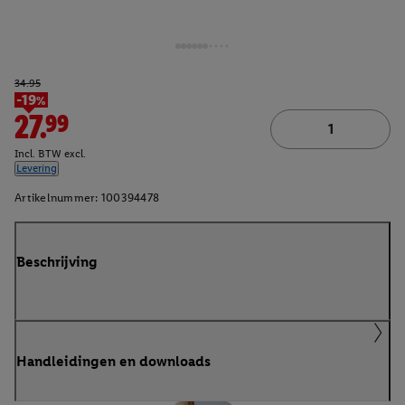
34.95
-19%
27.99
Incl. BTW excl.
Levering
Artikelnummer:
100394478
Beschrijving
Handleidingen en downloads