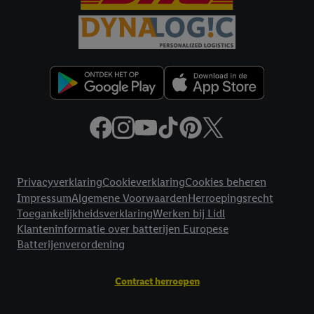
inclusief over de opslagperiode van de gegevens en je recht om
jouw toestemming op elk gewenst moment in te trekken, vind je
in onze
privacyverklaring
.
Je vindt de impressum voor de Lidl
website hier.
Klik
hier
voor meer informatie over de cookies die
wij inzetten.
Juridische koppelingen
Privacyverklaring
Cookieverklaring
Cookies beheren
Impressum
Algemene Voorwaarden
Herroepingsrecht
Toegankelijkheidsverklaring
Werken bij Lidl
Klanteninformatie over batterijen Europese
Batterijenverordening
Contract herroepen