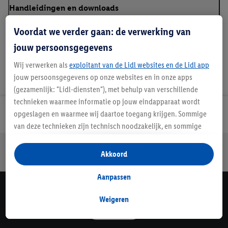
Handleidingen en downloads
Voordat we verder gaan: de verwerking van
jouw persoonsgegevens
Wij verwerken als
exploitant van de Lidl websites en de Lidl app
jouw persoonsgegevens op onze websites en in onze apps
(gezamenlijk: "Lidl-diensten"), met behulp van verschillende
technieken waarmee informatie op jouw eindapparaat wordt
opgeslagen en waarmee wij daartoe toegang krijgen. Sommige
Lidl Nieuwsbrief
van deze technieken zijn technisch noodzakelijk, en sommige
technieken worden met jouw toestemming gebruikt voor het
Jouw voordelen bij ons als Lidl webshop klant
opslaan van voorkeursinstellingen, het verzamelen en
Akkoord
Gratis retourneren
Veilig winkelen
30 dagen bedenktijd
analyseren van statistieken of voor het tonen van
gepersonaliseerde reclame binnen en buiten de Lidl-diensten.
Aanpassen
Als je lid bent van het Lidl Plus-programma, dan worden
Lidl Nieuwsbrief
gegevens over jouw aankoopgedrag in de winkel ook voor de
Weigeren
Schrijf je in
hiervoor genoemde doeleinden verwerkt.
Als je hier toestemming geeft aan ons voor het personaliseren