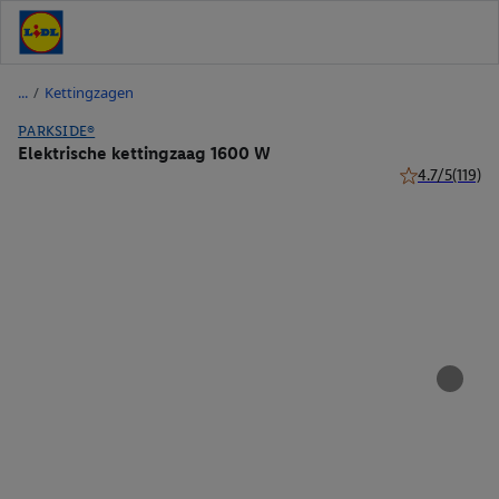
/
Kettingzagen
PARKSIDE®
Elektrische kettingzaag 1600 W
4.7/5
(119)
4.7 van 5 sterr