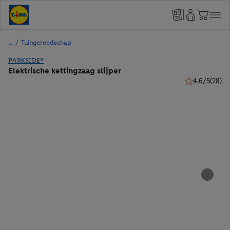
/
Tuingereedschap
PARKSIDE®
Elektrische kettingzaag slijper
4.6/5
(28)
4.6 van 5 ster