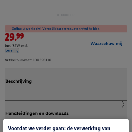
Online uitverkocht! Vergelijkbare producten vind je hier.
29.99
Waarschuw mij
Incl. BTW excl.
Levering
Artikelnummer:
100393110
Beschrijving
Handleidingen en downloads
Voordat we verder gaan: de verwerking van