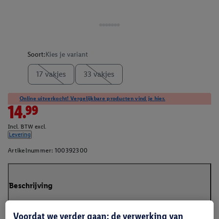
Soort:
Kies je variant
17 vakjes
33 vakjes
Online uitverkocht! Vergelijkbare producten vind je hier.
14.99
Incl. BTW excl.
Levering
Artikelnummer:
100392300
Beschrijving
Voordat we verder gaan: de verwerking van