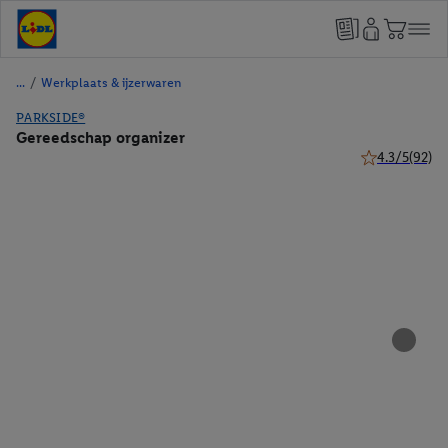
/
Werkplaats & ijzerwaren
PARKSIDE®
Gereedschap organizer
4.3/5
(92)
4.3 van 5 ster