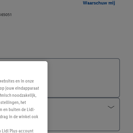
Waarschuw mij
365051
ebsites en in onze
e op jouw eindapparaat
hnisch noodzakelijk,
tellingen, het
n en buiten de Lidl-
drag in de winkel ook
n Lidl Plus-account