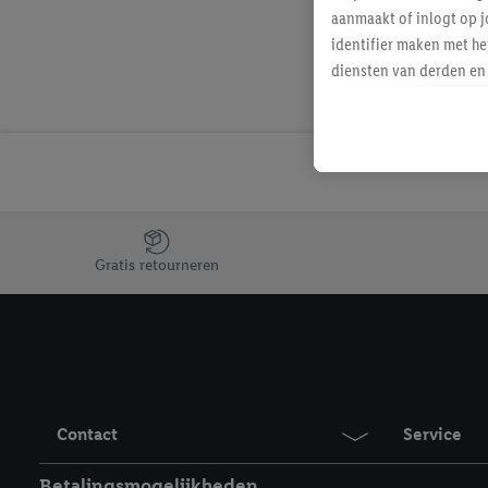
aanmaakt of inlogt op j
identifier maken met he
diensten van derden en 
mailadres ook worden sa
toegewezen.
Als je hiervoor toeste
eerder interesse hebt g
maar het niet te kopen)
Lidl-diensten worden we
Jouw voordelen bij ons als Lidl webshop klant
mailadres en met eventu
Gratis retourneren
toegewezen.
Onder "Aanpassen" kun 
verwerkingsdoeleinden j
Door te klikken op "Weig
technieken worden gebr
Door op "Akkoord" te kl
Contact
Service
inclusief over de opsl
trekken, vind je in onze
Betalingsmogelijkheden