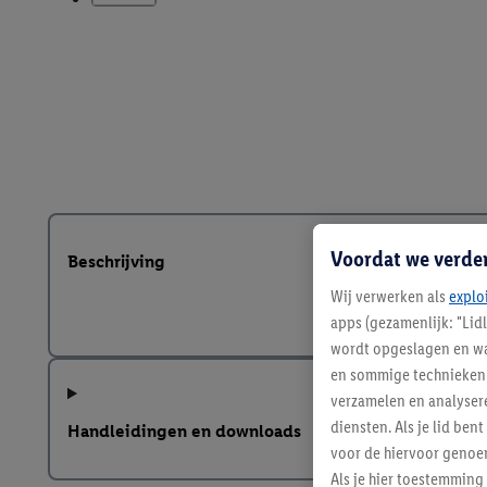
Voordat we verde
Beschrijving
Wij verwerken als
explo
apps (gezamenlijk: "Lid
wordt opgeslagen en wa
en sommige technieken 
verzamelen en analysere
diensten. Als je lid b
Handleidingen en downloads
voor de hiervoor genoe
Als je hier toestemming