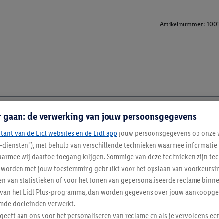
Artikelnummer:
100
r gaan: de verwerking van jouw persoonsgegevens
itant van de Lidl websites en de Lidl app
jouw persoonsgegevens op onze w
l-diensten"), met behulp van verschillende technieken waarmee informati
armee wij daartoe toegang krijgen. Sommige van deze technieken zijn tec
worden met jouw toestemming gebruikt voor het opslaan van voorkeursins
n van statistieken of voor het tonen van gepersonaliseerde reclame binne
ent van het Lidl Plus-programma, dan worden gegevens over jouw aankoopge
mde doeleinden verwerkt.
 geeft aan ons voor het personaliseren van reclame en als je vervolgens ee