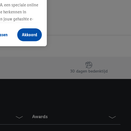
A. een speciale online
te herkennen in
an jouw gehashte e-
aan jou zijn
ssen
Akkoord
r producten waarin je
 winkel te plaatsen
innen verschillende
 van jouw gehashte e-
an jou kunnen worden
30 dagen bedenktijd
erking.
en vergelijkbare
en. Meer informatie,
Awards
t moment in te
r
voor meer informatie