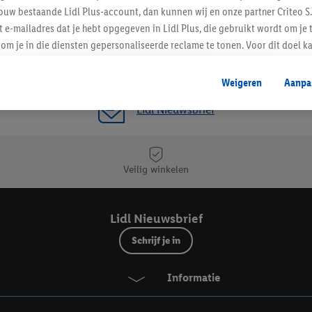
ouw bestaande Lidl Plus-account, dan kunnen wij en onze partner Criteo S.
t e-mailadres dat je hebt opgegeven in Lidl Plus, die gebruikt wordt om je 
om je in die diensten gepersonaliseerde reclame te tonen. Voor dit doel k
mengevoegd met andere identifiers of met identifiers die door Criteo S.A. 
Weigeren
Aanpa
mming geeft, dan kunnen retargeting advertenties worden weergegeven voo
Lidl Nieuwsbrief
etoond (bijvoorbeeld door het product in een winkelmandje van een online
. De retargeting advertenties kunnen op verschillende eindapparaten en b
ergegeven, als verschillende eindapparaten en Lidl-diensten, met behulp
ele andere identifiers of met identifiers waarover Criteo S.A. beschikt, a
Veilig winkelen
je aangeven met welke cookies en vergelijkbare technieken en met welke
e instemt. Verder kan je er meer informatie vinden over de gegevensverw
Lidl Nieuwsbrief
eren", kies je voor de optie dat er enkel technisch noodzakelijke cookies 
Schrijf je in
uikt.
ikken, stem je in met alle verwerkingen voor alle bovengenoemde doeleind
Informatie
agperiode van de gegevens en je recht om jouw toestemming op elk gewens
privacyverklaring
.
Je vindt de impressum voor de Lidl website hier.
Klik
hie