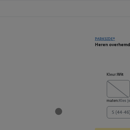
PARKSIDE®
Heren overhem
Kleur:
Wit
maten:
Kies j
S (44-46