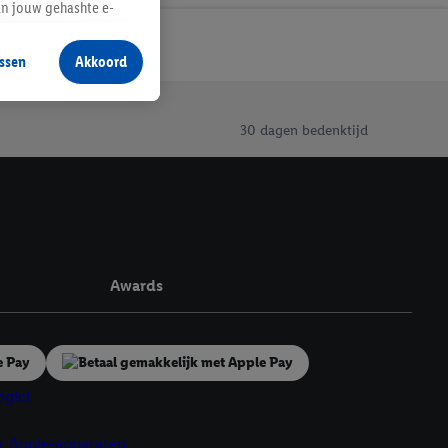
an jouw gehashte e-
aan jou zijn
ssen
Akkoord
r producten waarin je
 winkel te plaatsen
innen verschillende
30 dagen bedenktijd
 van jouw gehashte e-
an jou kunnen worden
erking.
en vergelijkbare
Awards
en. Meer informatie,
t moment in te
r
voor meer informatie