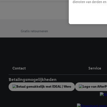
diensten van derden en 
mailadres ook worden sa
toegewezen.
Als je hiervoor toeste
eerder interesse hebt g
Jouw voordelen bij ons als Lidl webshop klant
maar het niet te kopen)
Gratis retourneren
Lidl-diensten worden we
mailadres en met eventu
toegewezen.
Onder "Aanpassen" kun 
verwerkingsdoeleinden j
Door te klikken op "Weig
Contact
Service
technieken worden gebr
Door op "Akkoord" te kl
Betalingsmogelijkheden
inclusief over de opsl
trekken, vind je in onze
over de cookies die wij 