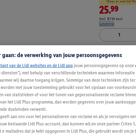
Wees er snel bij! Ni
25.99
Incl. BTW excl.
Levering
Artikelnummer:
100
r gaan: de verwerking van jouw persoonsgegevens
itant van de Lidl websites en de Lidl app
jouw persoonsgegevens op onze w
l-diensten"), met behulp van verschillende technieken waarmee informati
armee wij daartoe toegang krijgen. Sommige van deze technieken zijn tec
worden met jouw toestemming gebruikt voor het opslaan van voorkeursins
n van statistieken of voor het tonen van gepersonaliseerde reclame binne
ent van het Lidl Plus-programma, dan worden gegevens over jouw aankoopge
mde doeleinden verwerkt.
 geeft aan ons voor het personaliseren van reclame en als je vervolgens ee
ouw bestaande Lidl Plus-account, dan kunnen wij en onze partner Criteo S.
t e-mailadres dat je hebt opgegeven in Lidl Plus, die gebruikt wordt om je 