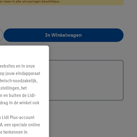
et meer in alle uitvoeringen beschikbaar.
In Winkelwagen
357802
ebsites en in onze
e op jouw eindapparaat
hnisch noodzakelijk,
tellingen, het
n en buiten de Lidl-
drag in de winkel ook
n Lidl Plus-account
A. een speciale online
te herkennen in