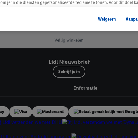
om je in die diensten gepersonaliseerde reclame te tonen. Voor dit doel k
mengevoegd met andere identifiers of met identifiers die door Criteo S.A. 
Lidl Nieuwsbrief
Weigeren
Aanpa
mming geeft, dan kunnen retargeting advertenties worden weergegeven voo
etoond (bijvoorbeeld door het product in een winkelmandje van een online
. De retargeting advertenties kunnen op verschillende eindapparaten en b
Veilig winkelen
ergegeven, als verschillende eindapparaten en Lidl-diensten, met behulp
ele andere identifiers of met identifiers waarover Criteo S.A. beschikt, a
Lidl Nieuwsbrief
je aangeven met welke cookies en vergelijkbare technieken en met welke
Schrijf je in
e instemt. Verder kan je er meer informatie vinden over de gegevensverw
eren", kies je voor de optie dat er enkel technisch noodzakelijke cookies 
Informatie
uikt.
ikken, stem je in met alle verwerkingen voor alle bovengenoemde doeleind
agperiode van de gegevens en je recht om jouw toestemming op elk gewens
privacyverklaring
.
Je vindt de impressum voor de Lidl website hier.
Klik
hie
inzetten.