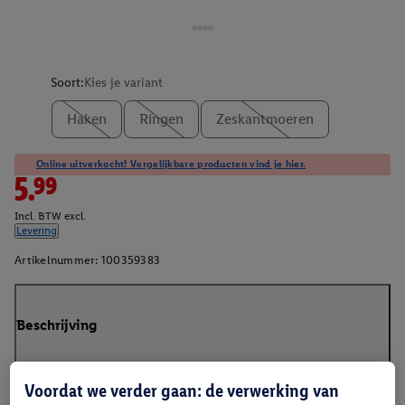
Soort:
Kies je variant
Haken
Ringen
Zeskantmoeren
Online uitverkocht! Vergelijkbare producten vind je hier.
5.99
Incl. BTW excl.
Levering
Artikelnummer:
100359383
Beschrijving
Voordat we verder gaan: de verwerking van