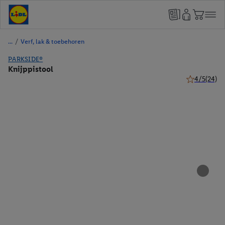
/
Verf, lak & toebehoren
PARKSIDE®
Knijppistool
4/5
(24)
4 van 5 sterr