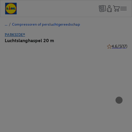
/
Compressoren of persluchtgereedschap
PARKSIDE®
Luchtslanghaspel 20 m
4.6/5
(17)
4.6 van 5 ster