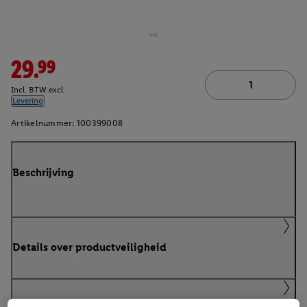
29.99
Incl. BTW excl.
Levering
Artikelnummer:
100399008
Beschrijving
Details over productveiligheid