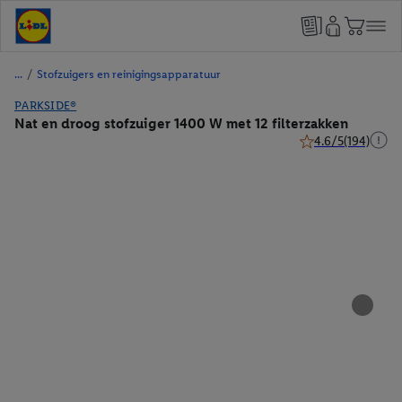
/
Stofzuigers en reinigingsapparatuur
PARKSIDE®
Nat en droog stofzuiger 1400 W met 12 filterzakken
4.6/5
(194)
4.6 van 5 sterren (