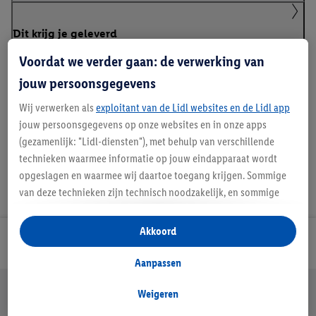
Dit krijg je geleverd
Voordat we verder gaan: de verwerking van
jouw persoonsgegevens
Handleidingen en downloads
Wij verwerken als
exploitant van de Lidl websites en de Lidl app
jouw persoonsgegevens op onze websites en in onze apps
(gezamenlijk: "Lidl-diensten"), met behulp van verschillende
technieken waarmee informatie op jouw eindapparaat wordt
opgeslagen en waarmee wij daartoe toegang krijgen. Sommige
van deze technieken zijn technisch noodzakelijk, en sommige
technieken worden met jouw toestemming gebruikt voor het
opslaan van voorkeursinstellingen, het verzamelen en
Akkoord
analyseren van statistieken of voor het tonen van
Lidl Nieuwsbrief
gepersonaliseerde reclame binnen en buiten de Lidl-diensten.
Aanpassen
Als je lid bent van het Lidl Plus-programma, dan worden
Jouw voordelen bij ons als Lidl webshop klant
gegevens over jouw aankoopgedrag in de winkel ook voor de
Weigeren
Gratis retourneren
Veilig winkelen
30 dagen bedenktijd
hiervoor genoemde doeleinden verwerkt.