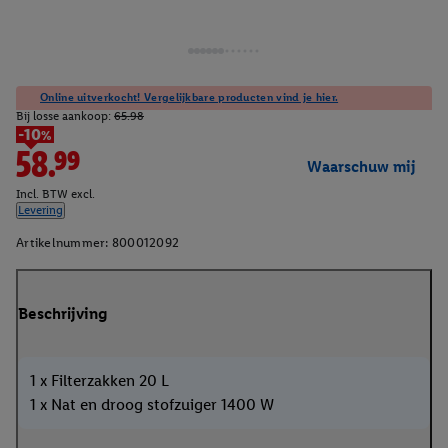
Online uitverkocht! Vergelijkbare producten vind je hier.
Bij losse aankoop:
65.98
-10%
58.99
Waarschuw mij
Incl. BTW excl.
Levering
Artikelnummer:
800012092
Beschrijving
1 x Filterzakken 20 L
1 x Nat en droog stofzuiger 1400 W