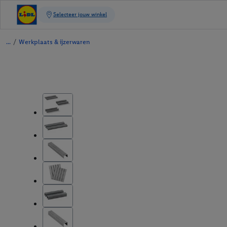
/
Werkplaats & ijzerwaren