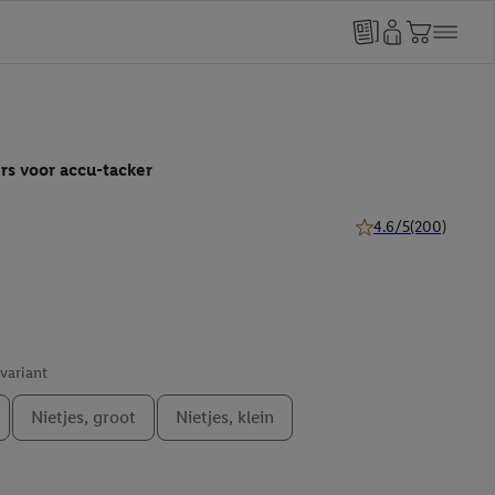
ers voor accu-tacker
4.6/5
(200)
4.6 van 5 sterren (20
 variant
Nietjes, groot
Nietjes, klein