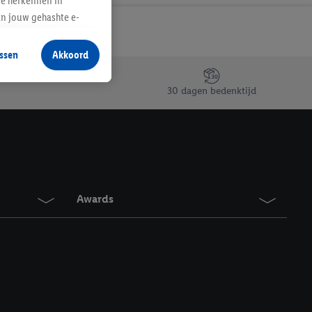
te herkennen in
an jouw gehashte e-
aan jou zijn
ssen
Akkoord
r producten waarin je
 winkel te plaatsen
30 dagen bedenktijd
innen verschillende
 van jouw gehashte e-
an jou kunnen worden
erking.
Awards
en vergelijkbare
en. Meer informatie,
t moment in te
r
voor meer informatie