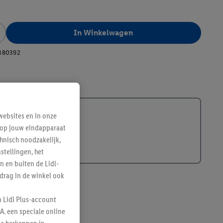
In Winkelwagen
380392
ebsites en in onze
e op jouw eindapparaat
hnisch noodzakelijk,
tellingen, het
n en buiten de Lidl-
drag in de winkel ook
n Lidl Plus-account
A. een speciale online