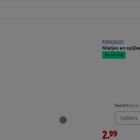
PARKSIDE®
Nietjes en spijk
Tip van Lidl
Soort:
Kies je
Spijkers
2.99