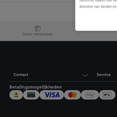
identifier maken met he
diensten van derden en 
mailadres ook worden sa
toegewezen.
Als je hiervoor toeste
Jouw voordelen bij ons als Lidl webshop klant
eerder interesse hebt g
Gratis retourneren
maar het niet te kopen)
Lidl-diensten worden we
mailadres en met eventu
toegewezen.
Onder "Aanpassen" kun 
verwerkingsdoeleinden j
Contact
Service
Door te klikken op "Weig
technieken worden gebr
Betalingsmogelijkheden
Door op "Akkoord" te kl
inclusief over de opsl
trekken, vind je in onze
over de cookies die wij 