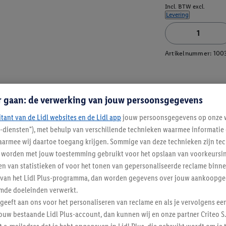
Incl. BTW excl.
Levering
Artikelnummer:
100
r gaan: de verwerking van jouw persoonsgegevens
itant van de Lidl websites en de Lidl app
jouw persoonsgegevens op onze w
l-diensten"), met behulp van verschillende technieken waarmee informati
armee wij daartoe toegang krijgen. Sommige van deze technieken zijn tec
worden met jouw toestemming gebruikt voor het opslaan van voorkeursins
n van statistieken of voor het tonen van gepersonaliseerde reclame binne
ent van het Lidl Plus-programma, dan worden gegevens over jouw aankoopge
mde doeleinden verwerkt.
 geeft aan ons voor het personaliseren van reclame en als je vervolgens ee
ouw bestaande Lidl Plus-account, dan kunnen wij en onze partner Criteo S.