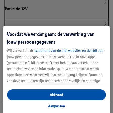
Parkside 12V
Klanteninformatie over batterijen Europese
Voordat we verder gaan: de verwerking van
Batterijenverordening
jouw persoonsgegevens
Wij verwerken als
exploitant van de Lidl websites en de Lidl app
jouw persoonsgegevens op onze websites en in onze apps
Handleidingen en downloads
(gezamenlijk: "Lidl-diensten"), met behulp van verschillende
technieken waarmee informatie op jouw eindapparaat wordt
opgeslagen en waarmee wij daartoe toegang krijgen. Sommige
van deze technieken zijn technisch noodzakelijk, en sommige
technieken worden met jouw toestemming gebruikt voor het
opslaan van voorkeursinstellingen, het verzamelen en
Akkoord
analyseren van statistieken of voor het tonen van
gepersonaliseerde reclame binnen en buiten de Lidl-diensten.
Aanpassen
Als je lid bent van het Lidl Plus-programma, dan worden
Lidl Nieuwsbrief