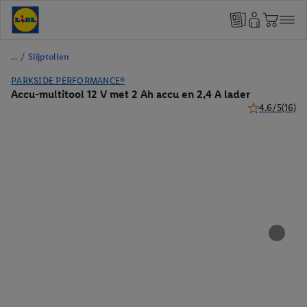
/
Slijptollen
PARKSIDE PERFORMANCE®
Accu-multitool 12 V met 2 Ah accu en 2,4 A lader
4.6/5
(16)
4.6 van 5 ster