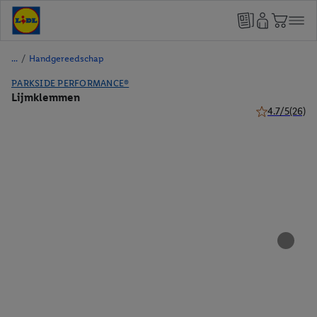
/
Handgereedschap
PARKSIDE PERFORMANCE®
Lijmklemmen
4.7/5
(26)
4.7 van 5 ster