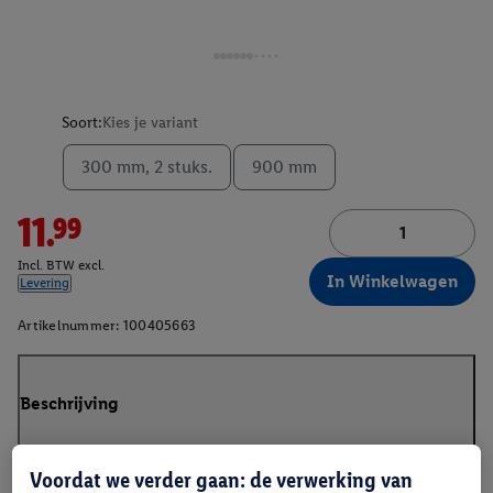
Soort:
Kies je variant
300 mm, 2 stuks.
900 mm
11.99
Incl. BTW excl.
In Winkelwagen
Levering
Artikelnummer:
100405663
Beschrijving
Voordat we verder gaan: de verwerking van