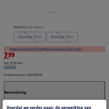
Soort:
Kies je variant
Meetlint 50 m
Rolmaat 10 m
Online uitverkocht! Vergelijkbare producten vind je hier.
7.99
Incl. BTW excl.
Levering
Artikelnummer:
100347937
Beschrijving
Voordat we verder gaan: de verwerking van