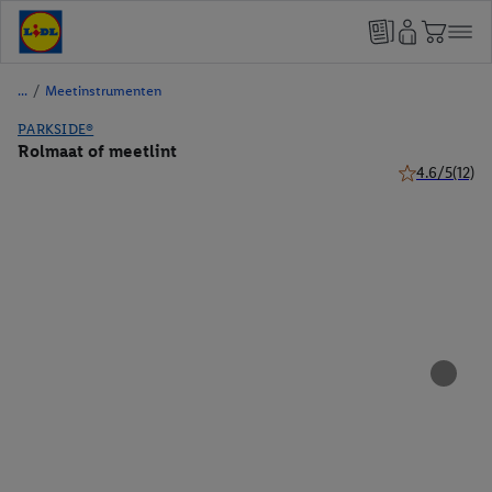
/
Meetinstrumenten
PARKSIDE®
Rolmaat of meetlint
4.6/5
(12)
4.6 van 5 ster