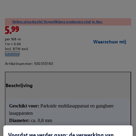
Online uitverkocht! Vergelijkbare producten vind je hier.
5.99
per 168-m
Waarschuw mij
1 m = 0.04
Incl. BTW excl.
Levering
Artikelnummer:
100355163
Beschrijving
Geschikt voor:
Parkside multilasapparaat en gangbare
lasapparaten
Diameter:
ca. 0,8 mm
Voordat we verder gaan: de verwerking van