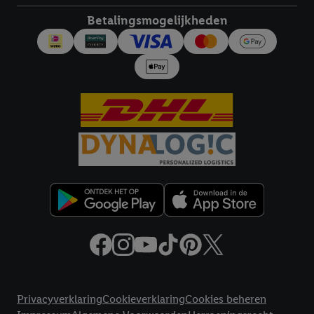
worden gebruikt.
Betalingsmogelijkheden
Door op "Akkoord" te klikken, stem je in met alle verwerkingen
voor alle bovengenoemde doeleinden. Meer informatie,
inclusief over de opslagperiode van de gegevens en je recht om
jouw toestemming op elk gewenst moment in te trekken, vind je
in onze
privacyverklaring
.
Je vindt de impressum voor de Lidl
website hier.
Klik
hier
voor meer informatie over de cookies die
wij inzetten.
Juridische koppelingen
Privacyverklaring
Cookieverklaring
Cookies beheren