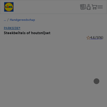
/
Handgereedschap
PARKSIDE®
Steekbeitels of houtsnijset
4.6/5
(16)
4.6 van 5 ster