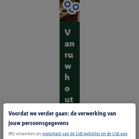
V
an
ru
w
h
o
ut
to
Voordat we verder gaan: de verwerking van
t
jouw persoonsgegevens
m
Wij verwerken als
exploitant van de Lidl websites en de Lidl app