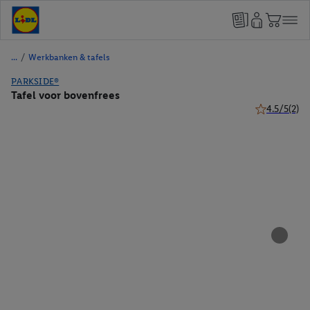
/
Werkbanken & tafels
PARKSIDE®
Tafel voor bovenfrees
4.5/5
(2)
4.5 van 5 ste