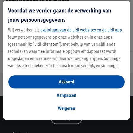
Handleidingen en downloads
Voordat we verder gaan: de verwerking van
jouw persoonsgegevens
Wij verwerken als
exploitant van de Lidl websites en de Lidl app
jouw persoonsgegevens op onze websites en in onze apps
(gezamenlijk: "Lidl-diensten"), met behulp van verschillende
technieken waarmee informatie op jouw eindapparaat wordt
opgeslagen en waarmee wij daartoe toegang krijgen. Sommige
Lidl Nieuwsbrief
van deze technieken zijn technisch noodzakelijk, en sommige
technieken worden met jouw toestemming gebruikt voor het
opslaan van voorkeursinstellingen, het verzamelen en
Jouw voordelen bij ons als Lidl webshop klant
Akkoord
analyseren van statistieken of voor het tonen van
Gratis retourneren
Veilig winkelen
30 dagen bedenktijd
gepersonaliseerde reclame binnen en buiten de Lidl-diensten.
Aanpassen
Als je lid bent van het Lidl Plus-programma, dan worden
gegevens over jouw aankoopgedrag in de winkel ook voor de
Weigeren
Lidl Nieuwsbrief
hiervoor genoemde doeleinden verwerkt.
Schrijf je in
Als je hier toestemming geeft aan ons voor het personaliseren
van reclame en als je vervolgens een Lidl Plus-account