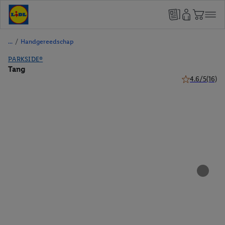
/
Handgereedschap
PARKSIDE®
Tang
4.6/5
(16)
4.6 van 5 ster