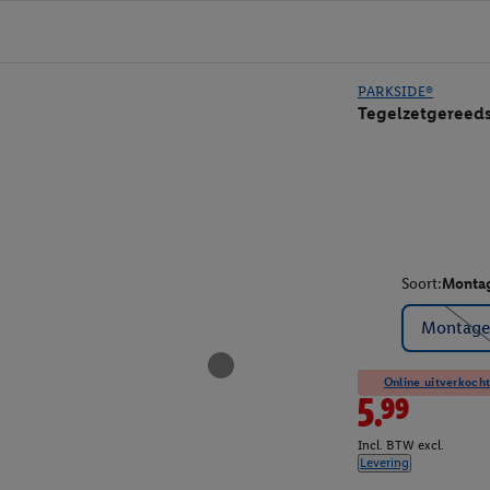
PARKSIDE®
Tegelzetgereed
Soort:
Monta
Montage
Online uitverkocht
5.99
Incl. BTW excl.
Levering