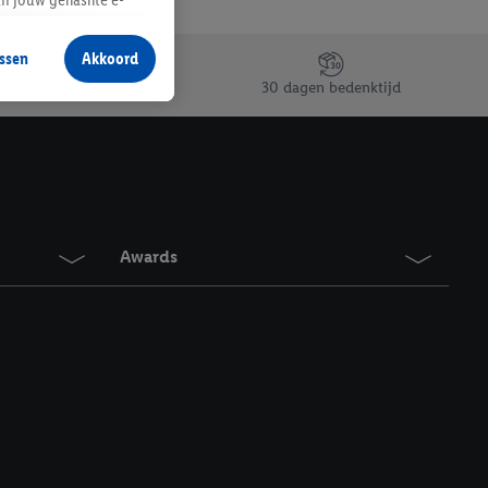
aan jou zijn
ssen
Akkoord
r producten waarin je
30 dagen bedenktijd
 winkel te plaatsen
innen verschillende
 van jouw gehashte e-
an jou kunnen worden
Awards
erking.
en vergelijkbare
en. Meer informatie,
t moment in te
r
voor meer informatie