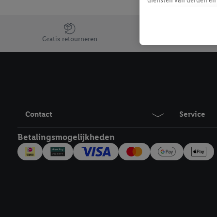
mailadres ook worden sa
toegewezen.
Jouw voordelen bij ons als Lidl webshop klant
Als je hiervoor toeste
Gratis retourneren
eerder interesse hebt g
maar het niet te kopen)
Lidl-diensten worden we
mailadres en met eventu
toegewezen.
Onder "Aanpassen" kun 
Contact
Service
verwerkingsdoeleinden j
Door te klikken op "Weig
Betalingsmogelijkheden
technieken worden gebr
Door op "Akkoord" te kl
inclusief over de opsl
trekken, vind je in onze
over de cookies die wij 