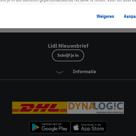
mengevoegd met andere identifiers of met identifiers die door Criteo S.A. 
Weigeren
Aanpa
mming geeft, dan kunnen retargeting advertenties worden weergegeven voo
Veilig winkelen
etoond (bijvoorbeeld door het product in een winkelmandje van een online
. De retargeting advertenties kunnen op verschillende eindapparaten en b
ergegeven, als verschillende eindapparaten en Lidl-diensten, met behulp
Lidl Nieuwsbrief
ele andere identifiers of met identifiers waarover Criteo S.A. beschikt, a
Schrijf je in
je aangeven met welke cookies en vergelijkbare technieken en met welke
Informatie
e instemt. Verder kan je er meer informatie vinden over de gegevensverw
eren", kies je voor de optie dat er enkel technisch noodzakelijke cookies 
uikt.
ikken, stem je in met alle verwerkingen voor alle bovengenoemde doeleind
agperiode van de gegevens en je recht om jouw toestemming op elk gewens
privacyverklaring
.
Je vindt de impressum voor de Lidl website hier.
Klik
hie
inzetten.