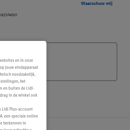
Waarschuw mij
382574001
ebsites en in onze
e op jouw eindapparaat
hnisch noodzakelijk,
tellingen, het
n en buiten de Lidl-
drag in de winkel ook
n Lidl Plus-account
A. een speciale online
te herkennen in
an jouw gehashte e-