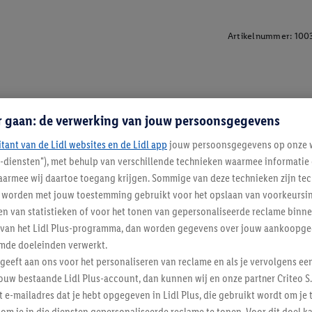
Artikelnummer:
100
r gaan: de verwerking van jouw persoonsgegevens
itant van de Lidl websites en de Lidl app
jouw persoonsgegevens op onze w
l-diensten"), met behulp van verschillende technieken waarmee informati
armee wij daartoe toegang krijgen. Sommige van deze technieken zijn tec
worden met jouw toestemming gebruikt voor het opslaan van voorkeursins
n van statistieken of voor het tonen van gepersonaliseerde reclame binne
ent van het Lidl Plus-programma, dan worden gegevens over jouw aankoopge
mde doeleinden verwerkt.
 geeft aan ons voor het personaliseren van reclame en als je vervolgens ee
ouw bestaande Lidl Plus-account, dan kunnen wij en onze partner Criteo S.
t e-mailadres dat je hebt opgegeven in Lidl Plus, die gebruikt wordt om je 
Lidl Nieuwsbrief
om je in die diensten gepersonaliseerde reclame te tonen. Voor dit doel k