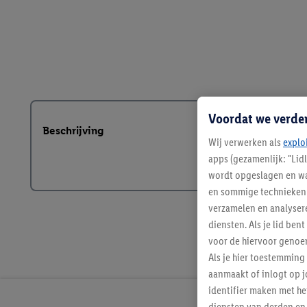
Voordat we verde
Beschrijving
Wij verwerken als
explo
apps (gezamenlijk: "Lid
wordt opgeslagen en wa
en sommige technieken 
verzamelen en analysere
diensten. Als je lid b
voor de hiervoor genoe
Als je hier toestemming
aanmaakt of inlogt op j
identifier maken met he
diensten van derden en 