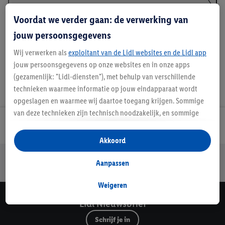
Voordat we verder gaan: de verwerking van
Details over productveiligheid
jouw persoonsgegevens
Wij verwerken als
exploitant van de Lidl websites en de Lidl app
jouw persoonsgegevens op onze websites en in onze apps
(gezamenlijk: "Lidl-diensten"), met behulp van verschillende
technieken waarmee informatie op jouw eindapparaat wordt
opgeslagen en waarmee wij daartoe toegang krijgen. Sommige
van deze technieken zijn technisch noodzakelijk, en sommige
technieken worden met jouw toestemming gebruikt voor het
Lidl Nieuwsbrief
opslaan van voorkeursinstellingen, het verzamelen en
Akkoord
analyseren van statistieken of voor het tonen van
Jouw voordelen bij ons als Lidl webshop klant
gepersonaliseerde reclame binnen en buiten de Lidl-diensten.
Aanpassen
Gratis retourneren
Veilig winkelen
30 dagen bedenktijd
Als je lid bent van het Lidl Plus-programma, dan worden
gegevens over jouw aankoopgedrag in de winkel ook voor de
Weigeren
hiervoor genoemde doeleinden verwerkt.
Lidl Nieuwsbrief
Als je hier toestemming geeft aan ons voor het personaliseren
Schrijf je in
van reclame en als je vervolgens een Lidl Plus-account