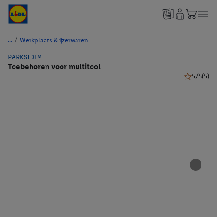
/
Werkplaats & ijzerwaren
PARKSIDE®
Toebehoren voor multitool
5/5
(5)
5 van 5 ste