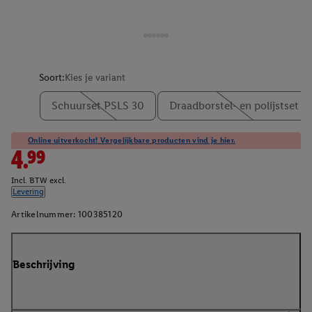
Soort:
Kies je variant
Schuurset PSLS 30
Draadborstel- en polijstset
Online uitverkocht! Vergelijkbare producten vind je hier.
4.99
Incl. BTW excl.
Levering
Artikelnummer:
100385120
Beschrijving