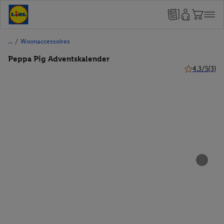
/
Woonaccessoires
Peppa Pig Adventskalender
4.3/5
(3)
4.3 van 5 ste