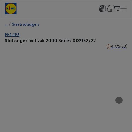
/
Steelstofzuigers
PHILIPS
Stofzuiger met zak 2000 Series XD2152/22
4.7/5
(30)
4.7 van 5 ster