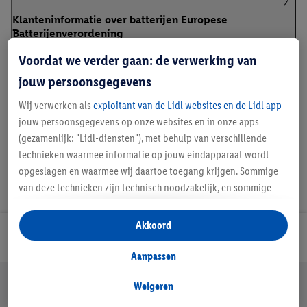
Klanteninformatie over batterijen Europese
Batterijenverordening
Voordat we verder gaan: de verwerking van
jouw persoonsgegevens
Handleidingen en downloads
Wij verwerken als
exploitant van de Lidl websites en de Lidl app
jouw persoonsgegevens op onze websites en in onze apps
(gezamenlijk: "Lidl-diensten"), met behulp van verschillende
technieken waarmee informatie op jouw eindapparaat wordt
opgeslagen en waarmee wij daartoe toegang krijgen. Sommige
van deze technieken zijn technisch noodzakelijk, en sommige
technieken worden met jouw toestemming gebruikt voor het
opslaan van voorkeursinstellingen, het verzamelen en
Akkoord
analyseren van statistieken of voor het tonen van
Lidl Nieuwsbrief
gepersonaliseerde reclame binnen en buiten de Lidl-diensten.
Aanpassen
Als je lid bent van het Lidl Plus-programma, dan worden
Jouw voordelen bij ons als Lidl webshop klant
gegevens over jouw aankoopgedrag in de winkel ook voor de
Weigeren
Gratis retourneren
Veilig winkelen
30 dagen bedenktijd
hiervoor genoemde doeleinden verwerkt.