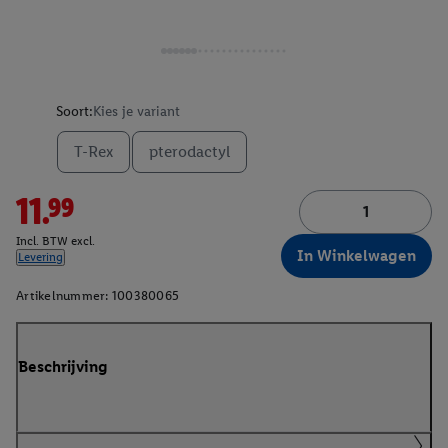
Soort:
Kies je variant
T-Rex
pterodactyl
11.99
Incl. BTW excl.
In Winkelwagen
Levering
Artikelnummer:
100380065
Beschrijving