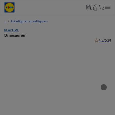
/
Actiefiguren speelfiguren
PLAYTIVE
Dinosauriër
4.5/5
(8)
4.5 van 5 ste