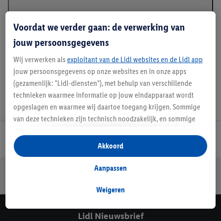
Voordat we verder gaan: de verwerking van
Handleidingen en downloads
jouw persoonsgegevens
Wij verwerken als
exploitant van de Lidl websites en de Lidl app
jouw persoonsgegevens op onze websites en in onze apps
(gezamenlijk: "Lidl-diensten"), met behulp van verschillende
technieken waarmee informatie op jouw eindapparaat wordt
opgeslagen en waarmee wij daartoe toegang krijgen. Sommige
van deze technieken zijn technisch noodzakelijk, en sommige
technieken worden met jouw toestemming gebruikt voor het
Lidl Nieuwsbrief
opslaan van voorkeursinstellingen, het verzamelen en
Akkoord
analyseren van statistieken of voor het tonen van
gepersonaliseerde reclame binnen en buiten de Lidl-diensten.
Aanpassen
Jouw voordelen bij ons als Lidl webshop klant
Als je lid bent van het Lidl Plus-programma, dan worden
Gratis retourneren
Veilig winkelen
30 dagen bedenktijd
gegevens over jouw aankoopgedrag in de winkel ook voor de
Weigeren
hiervoor genoemde doeleinden verwerkt.
Als je hier toestemming geeft aan ons voor het personaliseren
Lidl Nieuwsbrief