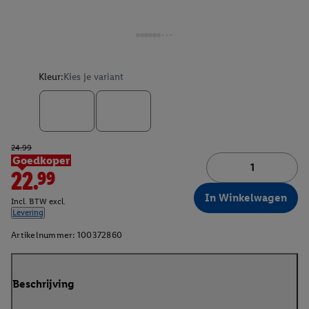
Kleur:
Kies je variant
24.99
Goedkoper
22.99
In Winkelwagen
Incl. BTW excl.
Levering
Artikelnummer:
100372860
Beschrijving