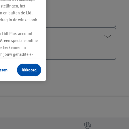
tellingen, het
n en buiten de Lidl-
drag in de winkel ook
n Lidl Plus-account
A. een speciale online
te herkennen in
an jouw gehashte e-
aan jou zijn
ssen
Akkoord
r producten waarin je
 winkel te plaatsen
innen verschillende
 van jouw gehashte e-
an jou kunnen worden
erking.