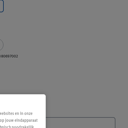
380697002
ebsites en in onze
e op jouw eindapparaat
hnisch noodzakelijk,