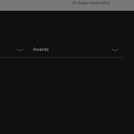
en vergelijkbare
30 dagen bedenktijd
en. Meer informatie,
t moment in te
r
voor meer informatie
Awards