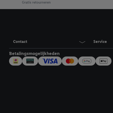
Door te klikken op "Weig
Gratis retourneren
technieken worden gebr
Door op "Akkoord" te kl
inclusief over de opsl
trekken, vind je in onze
over de cookies die wij 
Contact
Service
Betalingsmogelijkheden