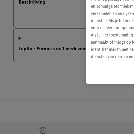
Beschrijving
en sommige technieken 
verzamelen en analysere
diensten. Als je lid b
voor de hiervoor genoe
Als je hier toestemming
aanmaakt of inlogt op j
Lupilu - Europa's nr. 1 merk voor houten speelgoed
identifier maken met he
diensten van derden en 
mailadres ook worden sa
toegewezen.
Als je hiervoor toeste
eerder interesse hebt g
maar het niet te kopen)
Lidl-diensten worden we
mailadres en met eventu
toegewezen.
Onder "Aanpassen" kun 
verwerkingsdoeleinden j
Jouw voordelen bij ons als Lidl webshop klant