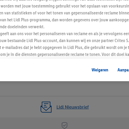
worden met jouw toestemming gebruikt voor het opslaan van voorkeursins
n van statistieken of voor het tonen van gepersonaliseerde reclame binne
ent van het Lidl Plus-programma, dan worden gegevens over jouw aankoopge
mde doeleinden verwerkt.
 geeft aan ons voor het personaliseren van reclame en als je vervolgens ee
ouw bestaande Lidl Plus-account, dan kunnen wij en onze partner Criteo S.
t e-mailadres dat je hebt opgegeven in Lidl Plus, die gebruikt wordt om je 
om je in die diensten gepersonaliseerde reclame te tonen. Voor dit doel k
mengevoegd met andere identifiers of met identifiers die door Criteo S.A. 
Weigeren
Aanpa
mming geeft, dan kunnen retargeting advertenties worden weergegeven voo
etoond (bijvoorbeeld door het product in een winkelmandje van een online
. De retargeting advertenties kunnen op verschillende eindapparaten en b
ergegeven, als verschillende eindapparaten en Lidl-diensten, met behulp
ele andere identifiers of met identifiers waarover Criteo S.A. beschikt, a
Lidl Nieuwsbrief
je aangeven met welke cookies en vergelijkbare technieken en met welke
e instemt. Verder kan je er meer informatie vinden over de gegevensverw