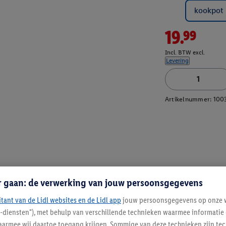
kookpot
19.99
Incl. BTW excl.
Levering
Artikelnummer:
100
r gaan: de verwerking van jouw persoonsgegevens
itant van de Lidl websites en de Lidl app
jouw persoonsgegevens op onze w
l-diensten"), met behulp van verschillende technieken waarmee informati
armee wij daartoe toegang krijgen. Sommige van deze technieken zijn tec