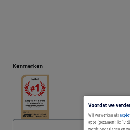
Kenmerken
Voordat we verde
Wij verwerken als
explo
apps (gezamenlijk: "Lid
wordt opgeslagen en wa