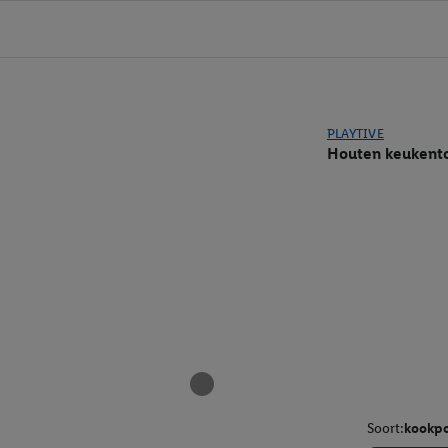
PLAYTIVE
Houten keukent
Soort:
kookp