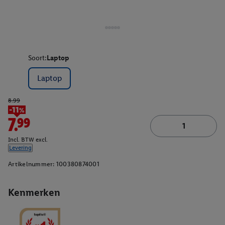
Soort:
Laptop
Laptop
8.99
-11%
7.99
Incl. BTW excl.
Levering
Artikelnummer:
100380874001
Kenmerken