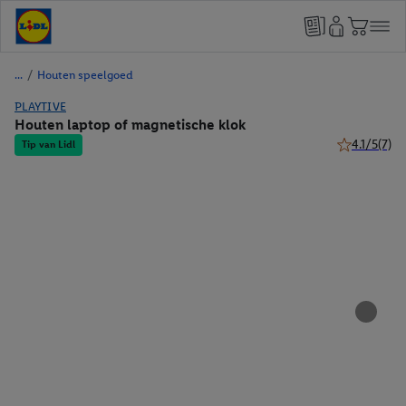
/
Houten speelgoed
PLAYTIVE
Houten laptop of magnetische klok
4.1/5
(7)
Tip van Lidl
4.1 van 5 ste