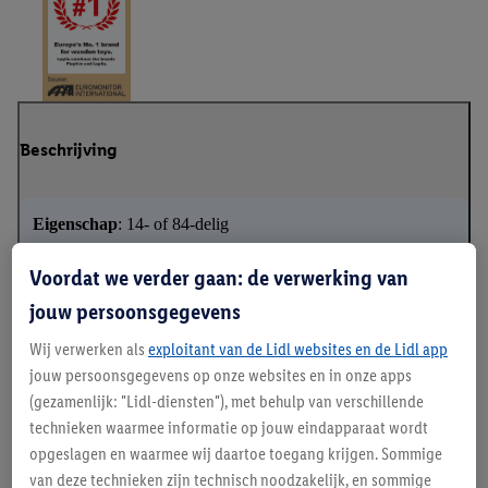
Beschrijving
Eigenschap
: 14- of 84-delig
Leeftijdsadvies
: 3+
Voordat we verder gaan: de verwerking van
✓
Bevordert spelenderwijs
jouw persoonsgegevens
✓
Incl. magneten
Wij verwerken als
exploitant van de Lidl websites en de Lidl app
jouw persoonsgegevens op onze websites en in onze apps
(gezamenlijk: "Lidl-diensten"), met behulp van verschillende
Lupilu - Europa's nr. 1 merk voor houten speelgoed
technieken waarmee informatie op jouw eindapparaat wordt
opgeslagen en waarmee wij daartoe toegang krijgen. Sommige
van deze technieken zijn technisch noodzakelijk, en sommige